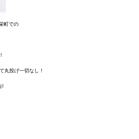
栄町での
！
にて丸投げ一切なし！
!