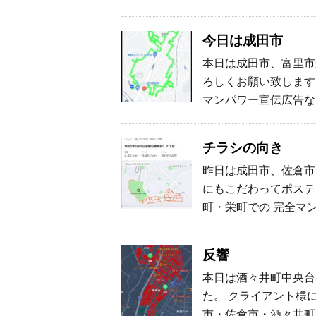
今日は成田市
本日は成田市、富里市
ろしくお願い致します
マンパワー宣伝広告な
チラシの向き
昨日は成田市、佐倉市
にもこだわってポステ
町・栄町での 完全マ
反響
本日は酒々井町中央台
た。 クライアント様
市・佐倉市・酒々井町