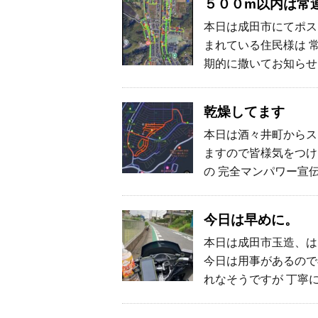
５００m以内は常
本日は成田市にてポス
まれている住民様は 
期的に撒いてお知らせ
乾燥してます
本日は酒々井町からス
ますので皆様気をつけ
の 完全マンパワー宣
今日は早めに。
本日は成田市玉造、は
今日は用事があるので
れなそうですが 丁寧