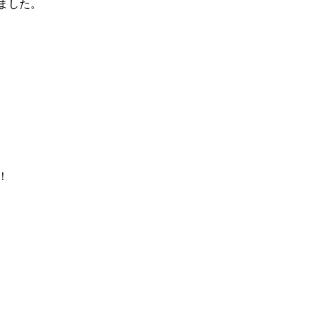
ました。
！