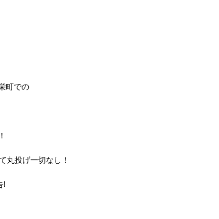
栄町での
！
にて丸投げ一切なし！
!