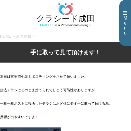
クラシード成田
M
e
CRACEED
is a Professional Posting
er
n
u
HOME
>
新着情報
>
手に取って見て頂けます！
本日は富里市七栄をポスティングをさせて頂いました。
折込チラシはそのまま捨てられてしまう可能性がありますが
一枚一枚ポストに投函したチラシはお客様に必ず手に取って頂ける為、
反響が出やすいですよ！