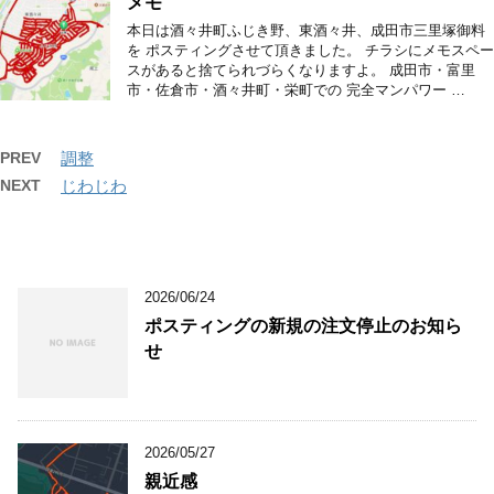
メモ
本日は酒々井町ふじき野、東酒々井、成田市三里塚御料
を ポスティングさせて頂きました。 チラシにメモスペー
スがあると捨てられづらくなりますよ。 成田市・富里
市・佐倉市・酒々井町・栄町での 完全マンパワー …
PREV
調整
NEXT
じわじわ
2026/06/24
ポスティングの新規の注文停止のお知ら
せ
2026/05/27
親近感