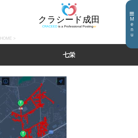
クラシード成田
M
e
CRACEED
is a Professional Posting
er
n
u
HOME
>
七栄