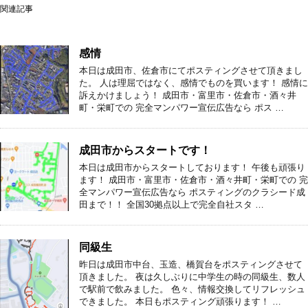
関連記事
感情
本日は成田市、佐倉市にてポスティングさせて頂きまし
た。 人は理屈ではなく、感情でものを買います！ 感情に
訴えかけましょう！ 成田市・富里市・佐倉市・酒々井
町・栄町での 完全マンパワー宣伝広告なら ポス …
成田市からスタートです！
本日は成田市からスタートしております！ 午後も頑張り
ます！ 成田市・富里市・佐倉市・酒々井町・栄町での 完
全マンパワー宣伝広告なら ポスティングのクラシード成
田まで！！ 全国30拠点以上で完全自社スタ …
同級生
昨日は成田市中台、玉造、橋賀台をポスティングさせて
頂きました。 夜は久しぶりに中学生の時の同級生、数人
で駅前で飲みました。 色々、情報交換してリフレッシュ
できました。 本日もポスティング頑張ります！ …