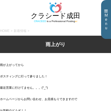
クラシード成田
M
e
CRACEED
is a Professional Posting
er
n
u
HOME
>
新着情報
>
雨上がり
雨が上がってから
ポスティングに行って参りました！
最近営業に行けてません。。。(*_*)
ホームページからお問い合わせ、お見積もりできますので
お気軽のどうぞ！！