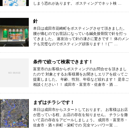
しまう恐れがあります。 ポスティングでネット検 …
針
本日は成田市花崎町をポスティングさせて頂きました。
腰が痛むのでお世話になっている鍼灸接骨院で針を打っ
てきました。 速攻治って針の凄さに驚きです！ 体のメン
テも完璧なのでポスティング頑張ります！！(￣ …
条件で絞って検索できます！
富里市のお客様からポスティングのお問合せを頂きまし
たので 対象とするお客様層をお聞きしエリアを絞ってご
提案しました。 年齢、性別、年収など絞れます！ 是非ご
相談ください！！ 成田市・富里市・佐倉市・酒 …
まずはチラシです！
本日は成田市からスタートしております。 お客様はお店
が思っている程、お店の存在を知りません。 チラシを撒
いて店の存在をアピールしましょう。 成田市・富里市・
佐倉市・酒々井町・栄町での 完全マンパワー宣 …