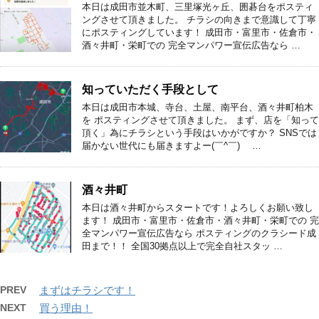
本日は成田市並木町、三里塚光ヶ丘、囲碁台をポスティ
ングさせて頂きました。 チラシの向きまで意識して丁寧
にポスティングしています！ 成田市・富里市・佐倉市・
酒々井町・栄町での 完全マンパワー宣伝広告なら …
知っていただく手段として
本日は成田市本城、寺台、土屋、南平台、酒々井町柏木
を ポスティングさせて頂きました。 まず、店を「知って
頂く」為にチラシという手段はいかがですか？ SNSでは
届かない世代にも届きますよー(￣^￣)ゞ …
酒々井町
本日は酒々井町からスタートです！よろしくお願い致し
ます！ 成田市・富里市・佐倉市・酒々井町・栄町での 完
全マンパワー宣伝広告なら ポスティングのクラシード成
田まで！！ 全国30拠点以上で完全自社スタッ …
PREV
まずはチラシです！
NEXT
買う理由！