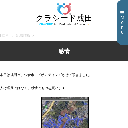
クラシード成田
M
e
CRACEED
is a Professional Posting
er
n
u
HOME
>
新着情報
>
感情
本日は成田市、佐倉市にてポスティングさせて頂きました。
人は理屈ではなく、感情でものを買います！