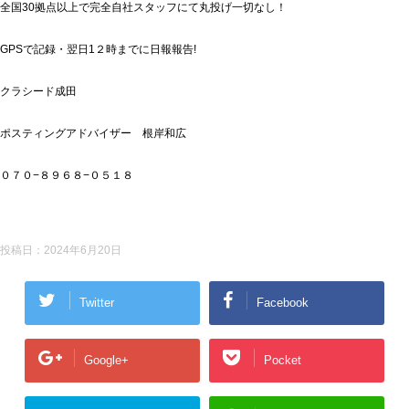
全国30拠点以上で完全自社スタッフにて丸投げ一切なし！
GPSで記録・翌日1２時までに日報報告!
クラシード成田
ポスティングアドバイザー 根岸和広
０７０−８９６８−０５１８
投稿日：
2024年6月20日
Twitter
Facebook
Google+
Pocket