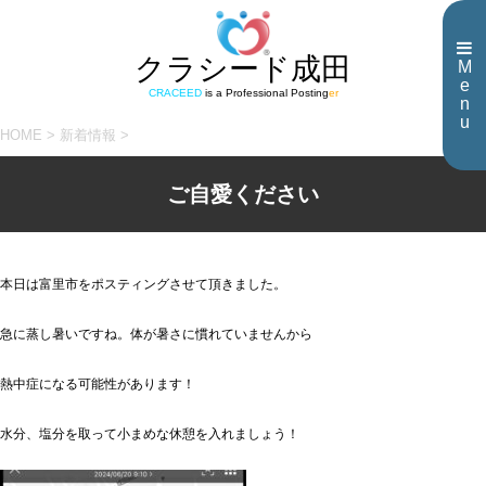
クラシード成田
M
e
CRACEED
is a Professional Posting
er
n
u
HOME
>
新着情報
>
ご自愛ください
本日は富里市をポスティングさせて頂きました。
急に蒸し暑いですね。体が暑さに慣れていませんから
熱中症になる可能性があります！
水分、塩分を取って小まめな休憩を入れましょう！