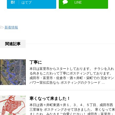
B!
はてブ
LINE
-
新着情報
関連記事
丁寧に
本日は富里市からスタートしております。 チラシを入れ
る向きもこだわって丁寧にポスティングしております。
成田市・富里市・佐倉市・酒々井町・栄町での 完全マン
パワー宣伝広告なら ポスティングのクラシード …
寒くなって来ました！
本日は酒々井町東酒々井１、３、４、５丁目、成田市西
三里塚を ポスティングさせて頂きました。 寒くなって来
ましたね。みなさまご自愛ください！ 成田市・富里市・