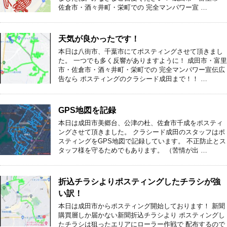
佐倉市・酒々井町・栄町での 完全マンパワー宣 …
天気が良かったです！
本日は八街市、千葉市にてポスティングさせて頂きまし
た。 一つでも多く反響がありますように！ 成田市・富里
市・佐倉市・酒々井町・栄町での 完全マンパワー宣伝広
告なら ポスティングのクラシード成田まで！！ …
GPS地図を記録
本日は成田市美郷台、公津の杜、佐倉市千成をポスティ
ングさせて頂きました。 クラシード成田のスタッフはポ
スティングをGPS地図で記録しています。 不正防止とス
タッフ様を守るためでもあります。 （苦情が出 …
折込チラシよりポスティングしたチラシが強
い訳！
本日は成田市からポスティング開始しております！ 新聞
購買層しか届かない新聞折込チラシより ポスティングし
たチラシは狙ったエリアにローラー作戦で 配布するので