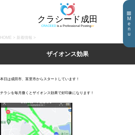
クラシード成田
M
e
CRACEED
is a Professional Posting
er
n
u
HOME
>
新着情報
>
ザイオンス効果
本日は成田市、富里市からスタートしています！
チラシを毎月撒くとザイオンス効果で好印象になります！