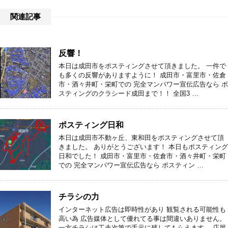
関連記事
反響！
本日は成田市をポスティングさせて頂きました。 一件で
も多くの反響がありますように！ 成田市・富里市・佐倉
市・酒々井町・栄町での 完全マンパワー宣伝広告なら ポ
スティングのクラシード成田まで！！ 全国3 …
ポスティング日和
本日は成田市不動ヶ丘、東和田をポスティングさせて頂
きました。 ありがとうございます！ 本日もポスティング
日和でした！ 成田市・富里市・佐倉市・酒々井町・栄町
での 完全マンパワー宣伝広告なら ポスティン …
チラシの力
インターネット広告は即時性があり 観覧される可能性も
高い為 広告媒体として優れてる事は間違いありません。
一方チラシは工夫次第で手元に残してもらえます。 店屋