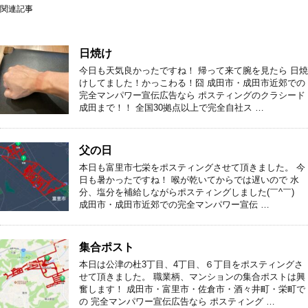
関連記事
日焼け
今日も天気良かったですね！ 帰って来て腕を見たら 日焼
けしてました！かっこわる！囧 成田市・成田市近郊での
完全マンパワー宣伝広告なら ポスティングのクラシード
成田まで！！ 全国30拠点以上で完全自社ス …
父の日
本日も富里市七栄をポスティングさせて頂きました。 今
日も暑かったですね！ 喉が乾いてからでは遅いので 水
分、塩分を補給しながらポスティングしました(￣^￣)ゞ
成田市・成田市近郊での完全マンパワー宣伝 …
集合ポスト
本日は公津の杜3丁目、4丁目、６丁目をポスティングさ
せて頂きました。 職業柄、マンションの集合ポストは興
奮します！ 成田市・富里市・佐倉市・酒々井町・栄町で
の 完全マンパワー宣伝広告なら ポスティング …