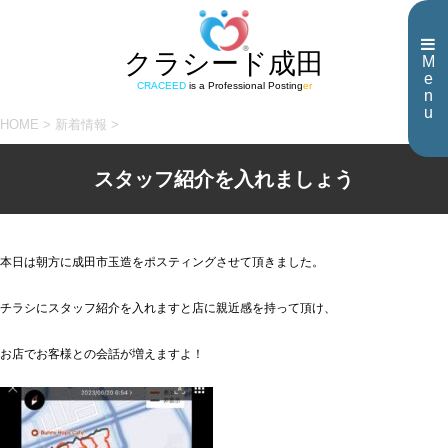
クラシード成田
M
e
CRACEED
is a Professional Posting
er
n
u
HOME
>
新着情報
>
スタッフ紹介を入れましょう
本日は朝方に成田市玉造をポスティングさせて頂きました。
チラシにスタッフ紹介を入れますと店に親近感を持って頂け、
お店でお客様との会話が増えますよ！