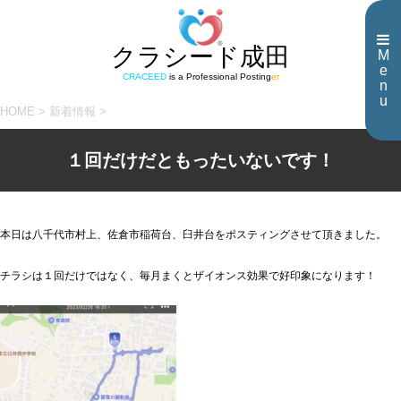
クラシード成田
M
e
CRACEED
is a Professional Posting
er
n
u
HOME
>
新着情報
>
１回だけだともったいないです！
本日は八千代市村上、佐倉市稲荷台、臼井台をポスティングさせて頂きました。
チラシは１回だけではなく、毎月まくとザイオンス効果で好印象になります！