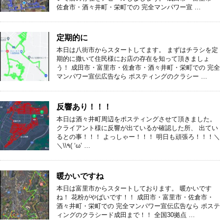
佐倉市・酒々井町・栄町での 完全マンパワー宣 …
定期的に
本日は八街市からスタートしてます。 まずはチラシを定
期的に撒いて住民様にお店の存在を知って頂きましょ
う！ 成田市・富里市・佐倉市・酒々井町・栄町での 完全
マンパワー宣伝広告なら ポスティングのクラシー …
反響あり！！！
本日は酒々井町周辺をポスティングさせて頂きました。
クライアント様に反響が出ているか確認した所、 出てい
るとの事！！！ よっしゃー！！！ 明日も頑張ろ！！！＼
＼\\٩( ‘ω’ …
暖かいですね
本日は富里市からスタートしております。 暖かいです
ね！ 花粉がやばいです！！ 成田市・富里市・佐倉市・
酒々井町・栄町での 完全マンパワー宣伝広告なら ポステ
ィングのクラシード成田まで！！ 全国30拠点 …