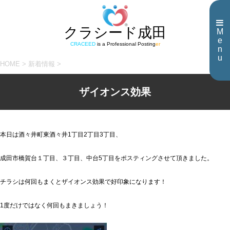
クラシード成田
M
e
CRACEED
is a Professional Posting
er
n
u
HOME
>
新着情報
>
ザイオンス効果
本日は酒々井町東酒々井1丁目2丁目3丁目、
成田市橋賀台１丁目、３丁目、中台5丁目をポスティングさせて頂きました。
チラシは何回もまくとザイオンス効果で好印象になります！
1度だけではなく何回もまきましょう！