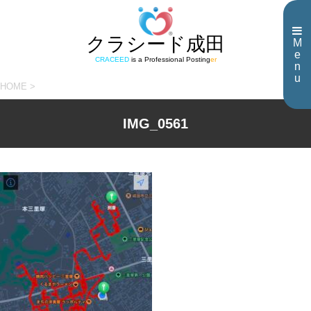
クラシード成田
M
e
CRACEED
is a Professional Posting
er
n
u
HOME
>
IMG_0561