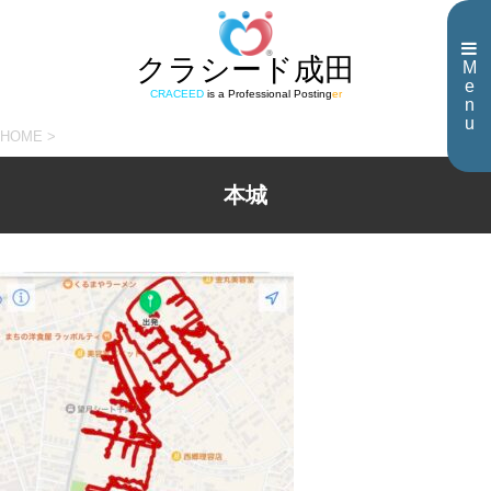
クラシード成田
M
e
CRACEED
is a Professional Posting
er
n
u
HOME
>
本城