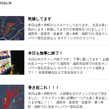
関連記事
乾燥してます
本日は酒々井町からスタートしております。 火災が多い
気がします！乾燥してますので皆様気をつけましょう！
成田市・富里市・佐倉市・酒々井町・栄町での 完全マン
パワー宣伝広告なら ポスティングのクラシード …
本日も無事に終了！
今日のポスティング終了です！ 丁寧に配ってます！ お疲
れ缶コーヒーです(^ ^) 成田市・成田市近郊での完全マン
パワー宣伝広告なら ポスティングのクラシード成田ま
で！！ 全国30拠点以上で完全自社スタ …
巻き起これ！！！
本日は酒々井町中川、上岩橋をポスティングさせて頂き
ました。 クライアント様に反響が一つでも多く巻き起こ
ります様に！！！ 成田市・富里市・佐倉市・酒々井
町・栄町での 完全マンパワー宣伝広告 …