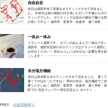
自由自在
本日は成田市本三里塚をポスティングさせて頂きまし
た。 午前中は母の病院の付き添いに行って午後からポス
ティングでした。 ポスティングは自分の都合で働ける所
が良いですよ！ 成田市・富里市・佐倉市・酒々井町 …
一休み一休み
クラシード成田です。 セブンのあんまんで一休みです♪
成田市、成田市近郊のポスティングはクラシード成田に
お任せください！ 折込ちらしには出せない反響を巻き起
こします！ ‥‥‥‥‥‥‥‥‥‥‥‥‥‥‥ …
水分塩分補給
本日は並木町をポスティングさせて頂きました。 暑くて
暑くてやばかったですね！ 早めの水分、塩分補給でご自
愛くださいね！ 成田市・富里市・佐倉市・酒々井町・栄
町での 完全マンパワー宣伝広告なら ポスティ …
PREV
伝統芸能祭り