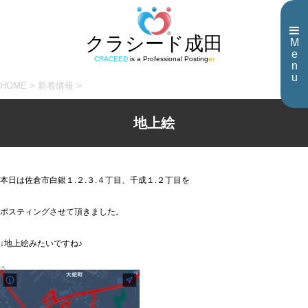
クラシード成田
M
e
CRACEED
is a Professional Posting
er
n
u
HOME
>
新着情報
>
地上絵
本日は佐倉市白銀１.２.３.４丁目、千成１.２丁目を
ポスティングさせて頂きました。
↓地上絵みたいですね♪