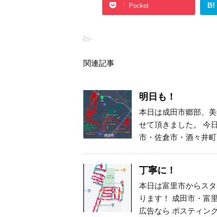
B!
Pocket
-
関連記事
明日も！
本日は成田市郷部、美
せて頂きました。 今
市・佐倉市・酒々井町
丁寧に！
本日は富里市からスタ
ります！ 成田市・富
広告なら ポスティング