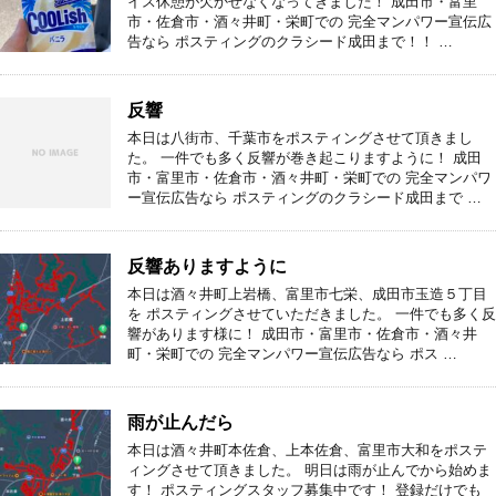
イス休憩が欠かせなくなってきました！ 成田市・富里
市・佐倉市・酒々井町・栄町での 完全マンパワー宣伝広
告なら ポスティングのクラシード成田まで！！ …
反響
本日は八街市、千葉市をポスティングさせて頂きまし
た。 一件でも多く反響が巻き起こりますように！ 成田
市・富里市・佐倉市・酒々井町・栄町での 完全マンパワ
ー宣伝広告なら ポスティングのクラシード成田まで …
反響ありますように
本日は酒々井町上岩橋、富里市七栄、成田市玉造５丁目
を ポスティングさせていただきました。 一件でも多く反
響があります様に！ 成田市・富里市・佐倉市・酒々井
町・栄町での 完全マンパワー宣伝広告なら ポス …
雨が止んだら
本日は酒々井町本佐倉、上本佐倉、富里市大和をポステ
ィングさせて頂きました。 明日は雨が止んでから始めま
す！ ポスティングスタッフ募集中です！ 登録だけでも