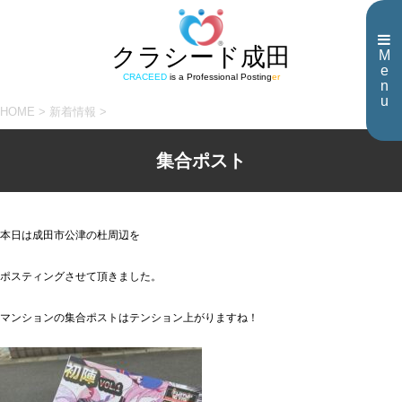
クラシード成田
M
e
CRACEED
is a Professional Posting
er
n
u
HOME
>
新着情報
>
集合ポスト
本日は成田市公津の杜周辺を
ポスティングさせて頂きました。
マンションの集合ポストはテンション上がりますね！