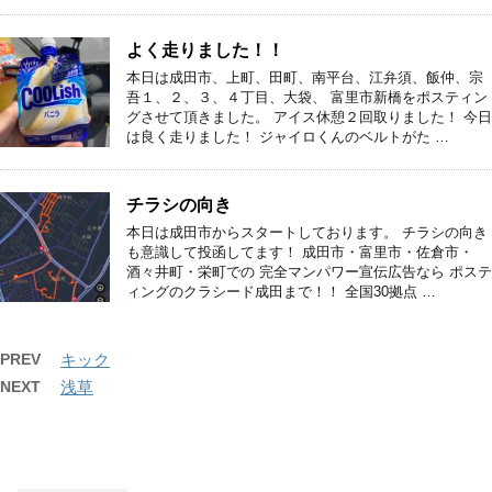
よく走りました！！
本日は成田市、上町、田町、南平台、江弁須、飯仲、宗
吾１、２、３、４丁目、大袋、 富里市新橋をポスティン
グさせて頂きました。 アイス休憩２回取りました！ 今日
は良く走りました！ ジャイロくんのベルトがた …
チラシの向き
本日は成田市からスタートしております。 チラシの向き
も意識して投函してます！ 成田市・富里市・佐倉市・
酒々井町・栄町での 完全マンパワー宣伝広告なら ポステ
ィングのクラシード成田まで！！ 全国30拠点 …
PREV
キック
NEXT
浅草