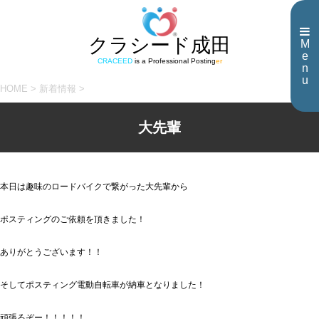
クラシード成田
M
e
CRACEED
is a Professional Posting
er
n
u
HOME
>
新着情報
>
大先輩
本日は趣味のロードバイクで繋がった大先輩から
ポスティングのご依頼を頂きました！
ありがとうございます！！
そしてポスティング電動自転車が納車となりました！
頑張るぞー！！！！！