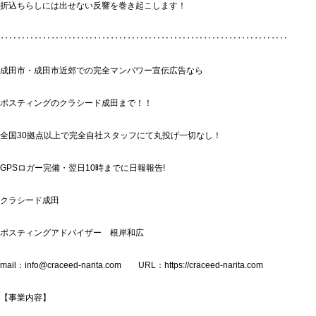
折込ちらしには出せない反響を巻き起こします！
‥‥‥‥‥‥‥‥‥‥‥‥‥‥‥‥‥‥‥‥‥‥‥‥‥‥‥‥‥‥‥‥‥‥
成田市・成田市近郊での完全マンパワー宣伝広告なら
ポスティングのクラシード成田まで！！
全国30拠点以上で完全自社スタッフにて丸投げ一切なし！
GPSロガー完備・翌日10時までに日報報告!
クラシード成田
ポスティングアドバイザー 根岸和広
mail：info@craceed-narita.com URL：https://craceed-narita.com
【事業内容】