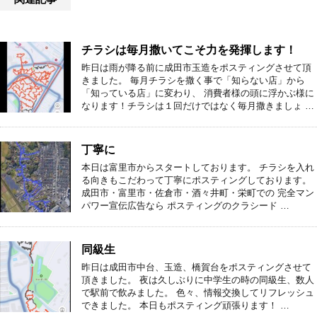
チラシは毎月撒いてこそ力を発揮します！
昨日は雨が降る前に成田市玉造をポスティングさせて頂
きました。 毎月チラシを撒く事で「知らない店」から
「知っている店」に変わり、 消費者様の頭に浮かぶ様に
なります！チラシは１回だけではなく毎月撒きましょ …
丁寧に
本日は富里市からスタートしております。 チラシを入れ
る向きもこだわって丁寧にポスティングしております。
成田市・富里市・佐倉市・酒々井町・栄町での 完全マン
パワー宣伝広告なら ポスティングのクラシード …
同級生
昨日は成田市中台、玉造、橋賀台をポスティングさせて
頂きました。 夜は久しぶりに中学生の時の同級生、数人
で駅前で飲みました。 色々、情報交換してリフレッシュ
できました。 本日もポスティング頑張ります！ …