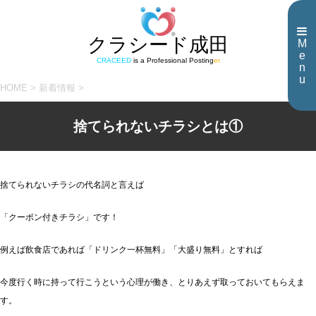
クラシード成田
M
e
CRACEED
is a Professional Posting
er
n
u
HOME
>
新着情報
>
捨てられないチラシとは①
捨てられないチラシの代名詞と言えば
「クーポン付きチラシ」です！
例えば飲食店であれば「ドリンク一杯無料」「大盛り無料」とすれば
今度行く時に持って行こうという心理が働き、とりあえず取っておいてもらえま
す。