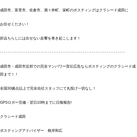
成田市、富里市、佐倉市、酒々井町、栄町のポスティングはクラシード成田に
お任せください！
折込ちらしには出せない反響を巻き起こします！
‥‥‥‥‥‥‥‥‥‥‥‥‥‥‥‥‥‥‥‥‥‥‥‥‥‥‥‥‥‥‥‥‥‥
成田市・成田市近郊での完全マンパワー宣伝広告ならポスティングのクラシード成
田まで！！
全国30拠点以上で完全自社スタッフにて丸投げ一切なし！
GPSロガー完備・翌日10時までに日報報告!
クラシード成田
ポスティングアドバイザー 根岸和広