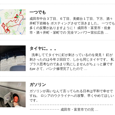
一つでも
成田市中台３丁目、６丁目、美郷台１丁目、下方、酒々
井町下岩橋を ポスティングさせて頂きました。 一つでも
多くの反響がありますように！ 成田市・富里市・佐倉
市・酒々井町・栄町での 完全マンパワー宣伝広告 …
タイヤに。。。
洗車しててタイヤに釘が刺さっているのを発見！ 釘が
刺さったのは今年２回目で、しかも同じタイヤです。 私
プラス思考なのであまり気にしませんがちょっと嫌です
ねw さて、パンク修理完了したので …
ガソリン
ガソリンが高いなんて言ってられる日本は平和で幸せで
すね。 ロシアのウクライナへの攻撃、早くやめてほしい
です。
‥‥‥‥‥‥‥‥‥‥‥‥‥‥‥‥‥‥‥‥‥‥‥‥‥
‥‥‥‥‥‥‥‥‥ 成田市・富里市での完 …