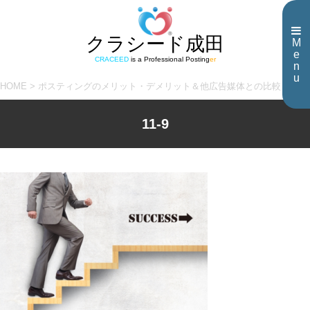
クラシード成田
M
e
CRACEED
is a Professional Posting
er
n
u
HOME
>
ポスティングのメリット・デメリット＆他広告媒体との比較
>
11-9