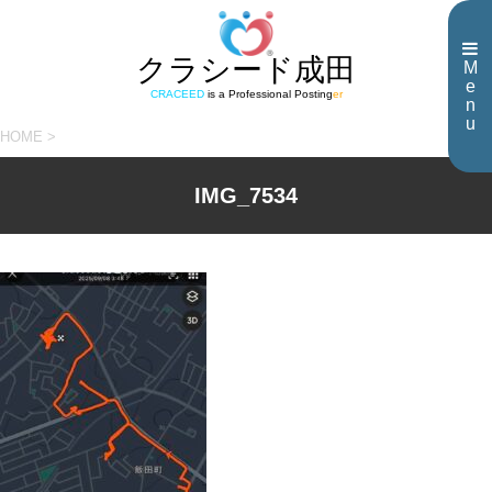
クラシード成田
M
e
CRACEED
is a Professional Posting
er
n
u
HOME
>
IMG_7534