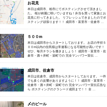
お花見
本日は成田市、柏市にてポスティングさせて頂きまし
た。 桜が綺麗に咲いていますね！弁当を買って家族とお
花見に行ってきました。 リフレッシュできましたのでポ
スティング頑張ります！！ 成田市・富里市・佐倉市 …
５００m
本日は成田市からスタートしております。 お店の半径５
００m以内の住民様は常連客になる可能性が高いです！
ぜひ、毎月チラシを撒きましょう！ 成田市・富里市・佐
倉市・酒々井町・栄町での 完全マンパワー宣伝 …
成田市、佐倉市
本日は佐倉市、成田市からスタートしております。 一件
でも多くの反響がありますように！！ 成田市・富里市・
佐倉市・酒々井町・栄町での 完全マンパワー宣伝広告な
ら ポスティングのクラシード成田まで！！ 全 …
〆のビール