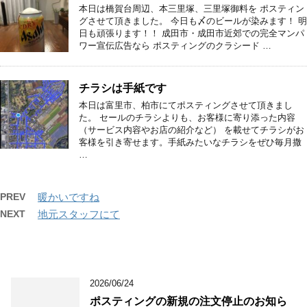
本日は橋賀台周辺、本三里塚、三里塚御料を ポスティン
グさせて頂きました。 今日も〆のビールが染みます！ 明
日も頑張ります！！ 成田市・成田市近郊での完全マンパ
ワー宣伝広告なら ポスティングのクラシード …
チラシは手紙です
本日は富里市、柏市にてポスティングさせて頂きまし
た。 セールのチラシよりも、お客様に寄り添った内容
（サービス内容やお店の紹介など） を載せてチラシがお
客様を引き寄せます。手紙みたいなチラシをぜひ毎月撒
…
PREV
暖かいですね
NEXT
地元スタッフにて
2026/06/24
ポスティングの新規の注文停止のお知ら