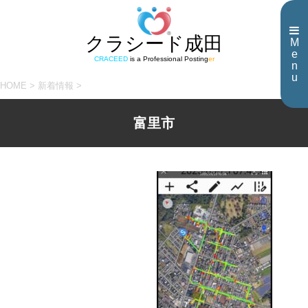
クラシード成田
M
e
CRACEED
is a Professional Posting
er
n
u
HOME
>
新着情報
>
富里市