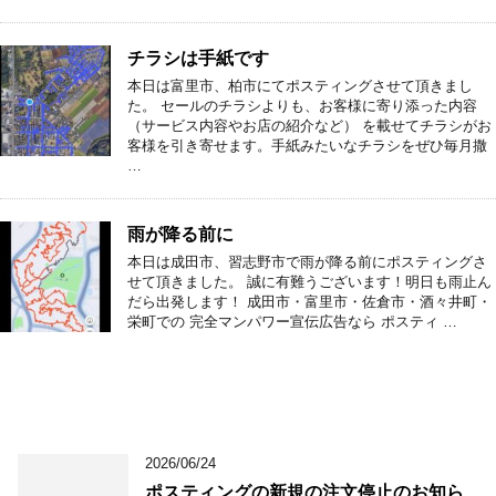
チラシは手紙です
本日は富里市、柏市にてポスティングさせて頂きまし
た。 セールのチラシよりも、お客様に寄り添った内容
（サービス内容やお店の紹介など） を載せてチラシがお
客様を引き寄せます。手紙みたいなチラシをぜひ毎月撒
…
雨が降る前に
本日は成田市、習志野市で雨が降る前にポスティングさ
せて頂きました。 誠に有難うございます！明日も雨止ん
だら出発します！ 成田市・富里市・佐倉市・酒々井町・
栄町での 完全マンパワー宣伝広告なら ポスティ …
2026/06/24
ポスティングの新規の注文停止のお知ら