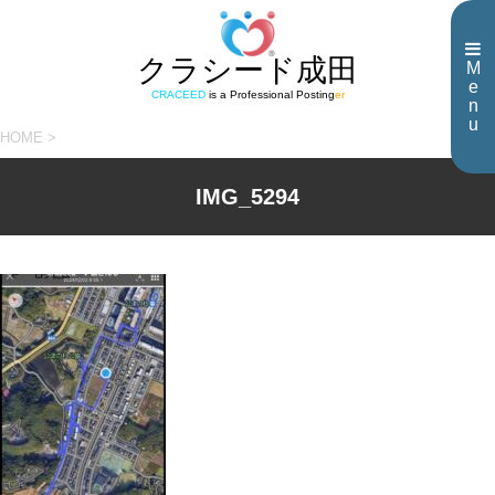
クラシード成田
M
e
CRACEED
is a Professional Posting
er
n
u
HOME
>
IMG_5294