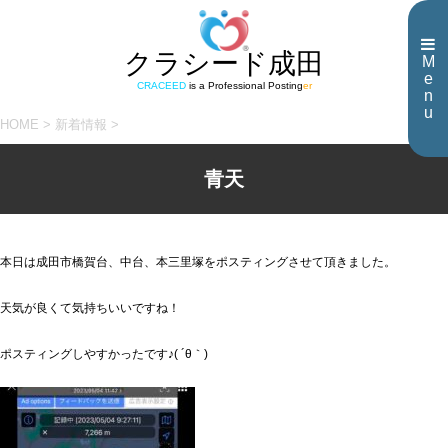
クラシード成田
M
e
CRACEED
is a Professional Posting
er
n
u
HOME
>
新着情報
>
青天
本日は成田市橋賀台、中台、本三里塚をポスティングさせて頂きました。
天気が良くて気持ちいいですね！
ポスティングしやすかったです♪( ´θ｀)