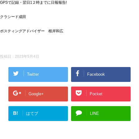
GPSで記録・翌日1２時までに日報報告!
クラシード成田
ポスティングアドバイザー 根岸和広
投稿日：
2023年5月4日
Twitter
Facebook
Google+
Pocket
B!
はてブ
LINE