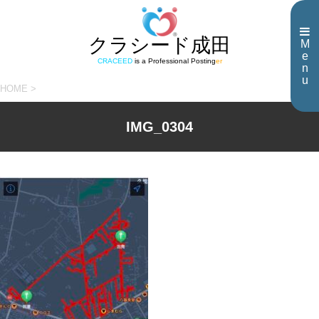
クラシード成田
M
e
CRACEED
is a Professional Posting
er
n
u
HOME
>
IMG_0304