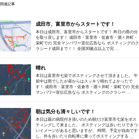
関連記事
成田市、富里市からスタートです！
本日は成田市、富里市からスタートです！ 昨日の雨の分
を取り戻します！ 成田市・富里市・佐倉市・酒々井町・
栄町での 完全マンパワー宣伝広告なら ポスティングのク
ラシード成田まで！！ 全国30拠点以上で完 …
晴れ
本日は富里市七栄でポスティングさせて頂きました。 午
前中は雨でしたが昼からはスッキリ晴れてよかったで
す！ 成田市・富里市・佐倉市・酒々井町・栄町での 完全
マンパワー宣伝広告なら ポスティングのクラシー …
朝は気分も清々しいです！
本日は親の病院付き添いのため朝だけ富里市七栄をポス
ティングして来ました。 ポスティングは歩いたりできつ
いイメージがあると思いますが、 時間、予定が自由です
し、外を歩いたり自転車に乗ってポスティングする …