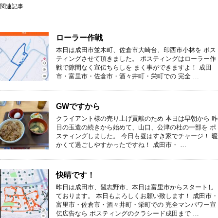
関連記事
ローラー作戦
本日は成田市並木町、佐倉市大崎台、印西市小林を ポス
ティングさせて頂きました。 ポスティングはローラー作
戦で隙間なく宣伝ちらしを まく事ができますよ！ 成田
市・富里市・佐倉市・酒々井町・栄町での 完全 …
GWですから
クライアント様の売り上げ貢献のため 本日は早朝から 昨
日の玉造の続きから始めて、山口、公津の杜の一部を ポ
スティングしました。 今日も昼はすき家でチャージ！ 暖
かくて過ごしやすかったですね！ 成田市・ …
快晴です！
昨日は成田市、習志野市、本日は富里市からスタートし
ております。 本日もよろしくお願い致します！ 成田市・
富里市・佐倉市・酒々井町・栄町での 完全マンパワー宣
伝広告なら ポスティングのクラシード成田まで …