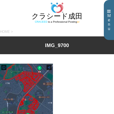
クラシード成田
M
e
CRACEED
is a Professional Posting
er
n
u
HOME
>
IMG_9700