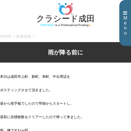
クラシード成田
M
e
CRACEED
is a Professional Posting
er
n
u
HOME
>
新着情報
>
雨が降る前に
本日は成田市上町、新町、幸町、中台周辺を
ポスティングさせて頂きました。
昼から雨予報でしたので早朝からスタートし、
昼前に目標枚数をクリアーしたので帰って来ました。
雨、嫌ですね〜囧