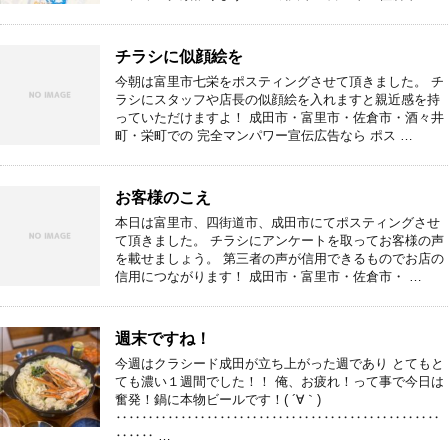
チラシに似顔絵を
今朝は富里市七栄をポスティングさせて頂きました。 チ
ラシにスタッフや店長の似顔絵を入れますと親近感を持
っていただけますよ！ 成田市・富里市・佐倉市・酒々井
町・栄町での 完全マンパワー宣伝広告なら ポス …
お客様のこえ
本日は富里市、四街道市、成田市にてポスティングさせ
て頂きました。 チラシにアンケートを取ってお客様の声
を載せましょう。 第三者の声が信用できるものでお店の
信用につながります！ 成田市・富里市・佐倉市・ …
週末ですね！
今週はクラシード成田が立ち上がった週であり とてもと
ても濃い１週間でした！！ 俺、お疲れ！って事で今日は
奮発！鍋に本物ビールです！( ´∀｀)
‥‥‥‥‥‥‥‥‥‥‥‥‥‥‥‥‥‥‥‥‥‥‥‥‥
‥‥‥ …