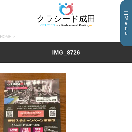
クラシード成田
M
e
CRACEED
is a Professional Posting
er
n
u
HOME
>
IMG_8726