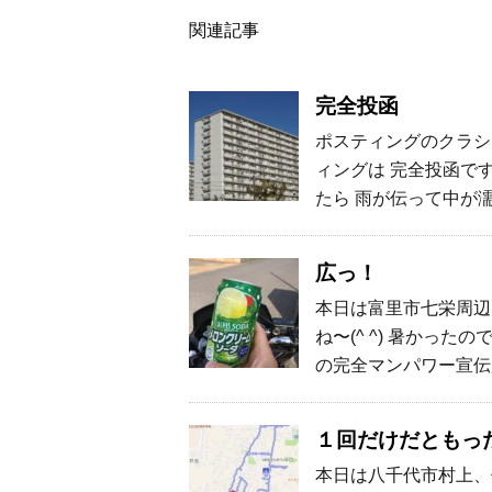
関連記事
完全投函
ポスティングのクラシ
ィングは 完全投函で
たら 雨が伝って中が
広っ！
本日は富里市七栄周辺
ね〜(^ ^) 暑かっ
の完全マンパワー宣伝
１回だけだともっ
本日は八千代市村上、